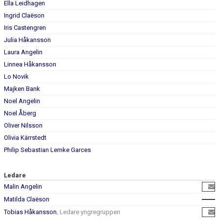
Ella Leidhagen
Ingrid Claëson
Iris Castengren
Julia Håkansson
Laura Angelin
Linnea Håkansson
Lo Novik
Majken Bank
Noel Angelin
Noel Åberg
Oliver Nilsson
Olivia Kärrstedt
Philip Sebastian Lemke Garces
Ledare
Malin Angelin
Matilda Claëson
Tobias Håkansson
, Ledare yngregruppen