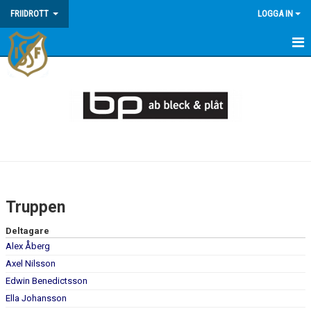
FRIIDROTT
LOGGA IN
HEM
NYHETER
KALENDER
TRUPPEN
BILDGALLERI
Truppen
DOKUMENT
Deltagare
Alex Åberg
Axel Nilsson
Edwin Benedictsson
Ella Johansson