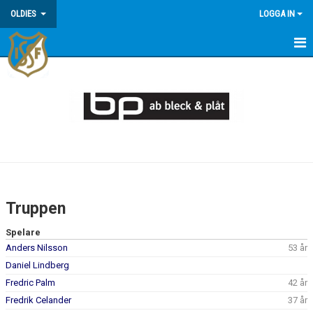
OLDIES
LOGGA IN
HEM
NYHETER
MATCHER
TRUPPEN
KALENDER
Truppen
BILDGALLERI
Spelare
Anders Nilsson
53 år
KONTAKT
Daniel Lindberg
DOKUMENT
Fredric Palm
42 år
Fredrik Celander
37 år