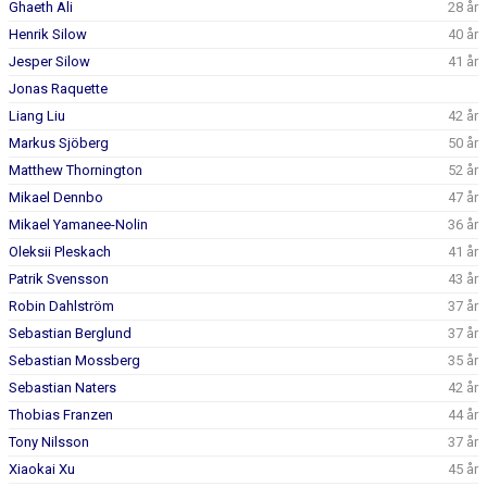
Ghaeth Ali
28 år
Henrik Silow
40 år
Jesper Silow
41 år
Jonas Raquette
Liang Liu
42 år
Markus Sjöberg
50 år
Matthew Thornington
52 år
Mikael Dennbo
47 år
Mikael Yamanee-Nolin
36 år
Oleksii Pleskach
41 år
Patrik Svensson
43 år
Robin Dahlström
37 år
Sebastian Berglund
37 år
Sebastian Mossberg
35 år
Sebastian Naters
42 år
Thobias Franzen
44 år
Tony Nilsson
37 år
Xiaokai Xu
45 år