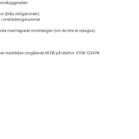
rvicebyggnaden.
r (blåa obligatoriskt).
om i omklädningsrummet.
pela med tejpade öronhängen (om de inte är nytagna).
n meddelas omgående till Elli på telefon: 0738-123478.