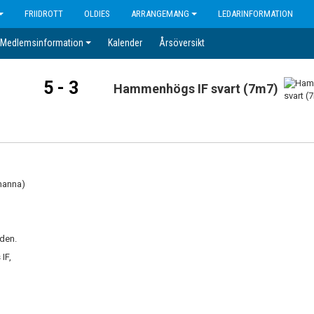
FRIIDROTT
OLDIES
ARRANGEMANG
LEDARINFORMATION
Medlemsinformation
Kalender
Årsöversikt
5 - 3
Hammenhögs IF svart (7m7)
manna)
den.
IF,