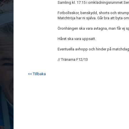
Samling kl. 17:15 i omklädningsrummet Se
Fotbollsskor, benskydd, shorts och strumpo
Matchtröja har ni själva. Går bra att byta 
Öronhängen ska vara avtagna, man får ej s
Håret ska vara uppsatt.
Eventuella avhopp och hinder på matchdage
// Tränarna F12/13
<< Tillbaka