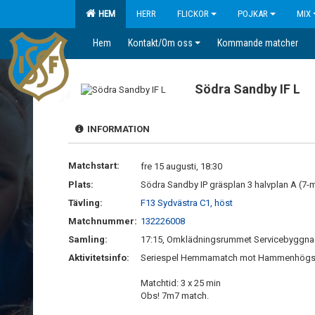
HEM
HERR
FLICKOR
POJKAR
MIX
Hem
Kontakt/Om oss
Kommande matcher
Södra Sandby IF L
INFORMATION
Matchstart:
fre 15 augusti, 18:30
Plats:
Södra Sandby IP gräsplan 3 halvplan A (7-
Tävling:
F13 Sydvästra C1, höst
Matchnummer:
132226008
Samling:
17:15, Omklädningsrummet Servicebyggna
Aktivitetsinfo:
Seriespel Hemmamatch mot Hammenhögs 
Matchtid: 3 x 25 min
Obs! 7m7 match.