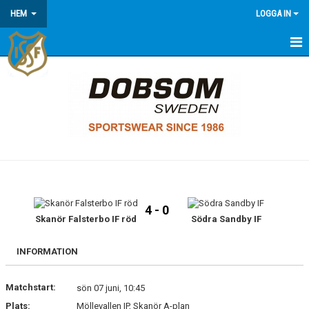
HEM
LOGGA IN
HEM
KONTAKT/OM OSS
KOMMANDE MATCHER
MEDLEMSINFORMATION
KALENDER
4 - 0
Skanör Falsterbo IF röd
Södra Sandby IF
ÅRSÖVERSIKT
INFORMATION
Matchstart:
sön 07 juni, 10:45
Plats:
Möllevallen IP, Skanör A-plan