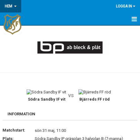
HEM
LOGGA IN
HEM
KONTAKT/OM OSS
KOMMANDE MATCHER
MEDLEMSINFORMATION
KALENDER
vs
Södra Sandby IF vit
Bjärreds FF röd
ÅRSÖVERSIKT
INFORMATION
Matchstart:
sön 31 maj, 11:00
Plats:
Södra Sandby IP gräsplan 3 halvplan B (7-manna)