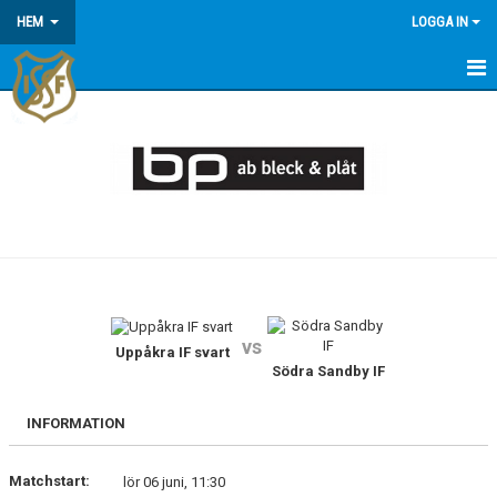
HEM
LOGGA IN
HEM
KONTAKT/OM OSS
KOMMANDE MATCHER
MEDLEMSINFORMATION
KALENDER
vs
Uppåkra IF svart
ÅRSÖVERSIKT
Södra Sandby IF
INFORMATION
Matchstart:
lör 06 juni, 11:30