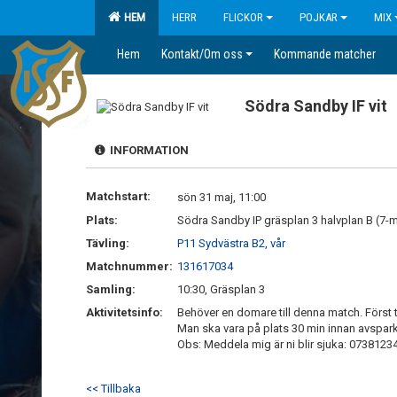
HEM
HERR
FLICKOR
POJKAR
MIX
Hem
Kontakt/Om oss
Kommande matcher
Södra Sandby IF vit
INFORMATION
Matchstart:
sön 31 maj, 11:00
Plats:
Södra Sandby IP gräsplan 3 halvplan B (7-
Tävling:
P11 Sydvästra B2, vår
Matchnummer:
131617034
Samling:
10:30, Gräsplan 3
Aktivitetsinfo:
Behöver en domare till denna match. Först til
Man ska vara på plats 30 min innan avspark
Obs: Meddela mig är ni blir sjuka: 073812347
<< Tillbaka