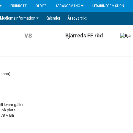
FRIIDROTT
OLDIES
ARRANGEMANG
LEDARINFORMATION
Medlemsinformation
Kalender
Årsöversikt
vs
Bjärreds FF röd
manna)
l kvarn gäller.
 på plats.
8 // Elli