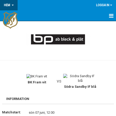
HEM
LOGGA IN
HEM
KONTAKT/OM OSS
KOMMANDE MATCHER
MEDLEMSINFORMATION
KALENDER
vs
BK Fram vit
ÅRSÖVERSIKT
Södra Sandby IF blå
INFORMATION
Matchstart:
sön 07 juni, 12:00