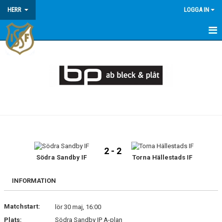
HERR
LOGGA IN
HEM
NYHETER
KALENDER
MATCHER
TRUPPEN
2 - 2
Södra Sandby IF
Torna Hällestads IF
INFORMATION
Matchstart:
lör 30 maj, 16:00
Plats:
Södra Sandby IP A-plan