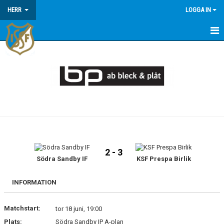
HERR
LOGGA IN
HEM
NYHETER
KALENDER
MATCHER
TRUPPEN
2 - 3
Södra Sandby IF
KSF Prespa Birlik
INFORMATION
Matchstart:
tor 18 juni, 19:00
Plats:
Södra Sandby IP A-plan