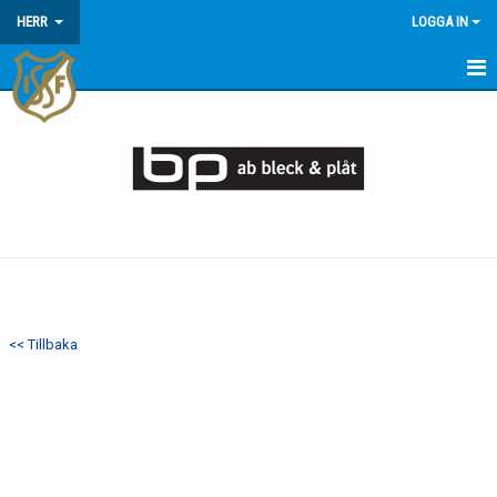
HERR
LOGGA IN
HEM
NYHETER
KALENDER
MATCHER
TRUPPEN
<< Tillbaka