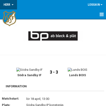
HERR
LOGGA IN
HEM
NYHETER
KALENDER
MATCHER
TRUPPEN
3 - 3
Södra Sandby IF
Lunds BOIS
INFORMATION
Matchstart:
lör 18 april, 13:00
Plats:
Södra Sandby IP konstgräs