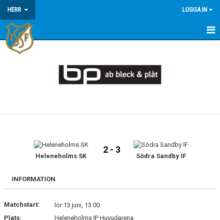
HERR
LOGGA IN
HEM
NYHETER
KALENDER
MATCHER
TRUPPEN
2 - 3
Heleneholms SK
Södra Sandby IF
INFORMATION
Matchstart:
lör 13 juni, 13:00
Plats:
Heleneholms IP Huvudarena