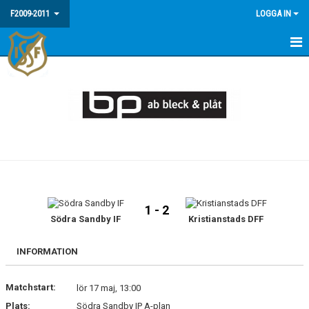
F2009-2011
LOGGA IN
HEM
NYHETER
MEDLEMSINFO / FAQ
KALENDER
MATCHER
1 - 2
BILDGALLERI
Södra Sandby IF
Kristianstads DFF
INFORMATION
Matchstart:
lör 17 maj, 13:00
Plats:
Södra Sandby IP A-plan