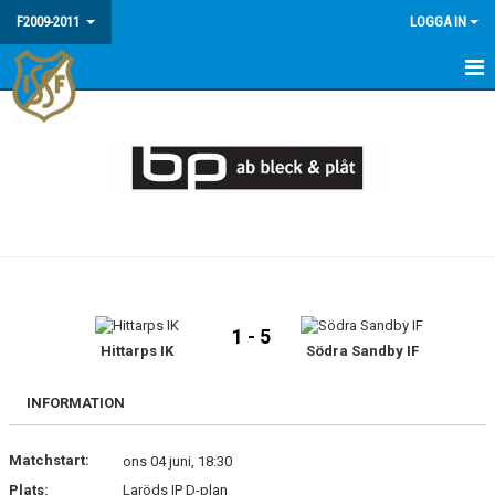
F2009-2011
LOGGA IN
HEM
NYHETER
MEDLEMSINFO / FAQ
KALENDER
MATCHER
1 - 5
BILDGALLERI
Hittarps IK
Södra Sandby IF
INFORMATION
Matchstart:
ons 04 juni, 18:30
Plats:
Laröds IP D-plan