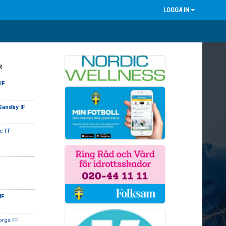
LOGGA IN
R
IF
Sandby IF
 FF -
IF
orgs FF