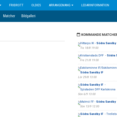
FRIIDROTT
OLDIES
ARRANGEMANG
LEDARINFORMATION
Matcher
Bildgalleri
KOMMANDE MATCHE
Hittarps IK -
Södra Sandby 
Tis 18/8 19:00
Kristianstads DFF -
Södra 
Fre 21/8 19:00
Eskilsminne IF/Eskilsminne
Södra Sandby IF
Lör 29/8 13:00
Södra Sandby IF
-
Sjöstaden DFF Karlskrona
Sön 6/9 13:00
Malmö FF -
Södra Sandby 
Sön 13/9 12:00
Södra Sandby IF
- Trelleb