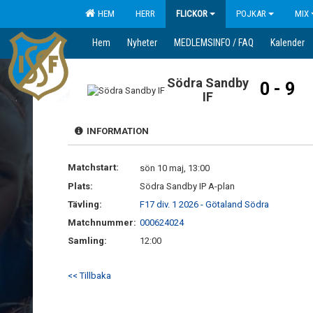
HEM
HERR
FLICKOR
POJKAR
MIX
Hem
Nyheter
MEDLEMSINFO / FAQ
Kalender
Södra Sandby
0 - 9
IF
INFORMATION
Matchstart:
sön 10 maj, 13:00
Plats:
Södra Sandby IP A-plan
Tävling:
F17 div. 1 2026 - Götaland Södra
Matchnummer:
000624024
Samling:
12:00
<< Tillbaka