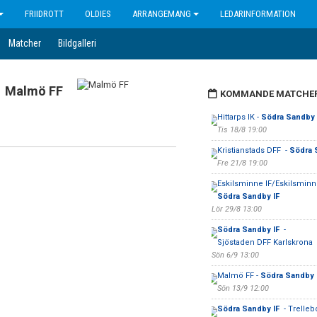
FRIIDROTT
OLDIES
ARRANGEMANG
LEDARINFORMATION
Matcher
Bildgalleri
Malmö FF
KOMMANDE MATCHE
Hittarps IK -
Södra Sandby 
Tis 18/8 19:00
Kristianstads DFF -
Södra 
Fre 21/8 19:00
Eskilsminne IF/Eskilsminne
Södra Sandby IF
Lör 29/8 13:00
Södra Sandby IF
-
Sjöstaden DFF Karlskrona
Sön 6/9 13:00
Malmö FF -
Södra Sandby 
Sön 13/9 12:00
Södra Sandby IF
- Trelleb