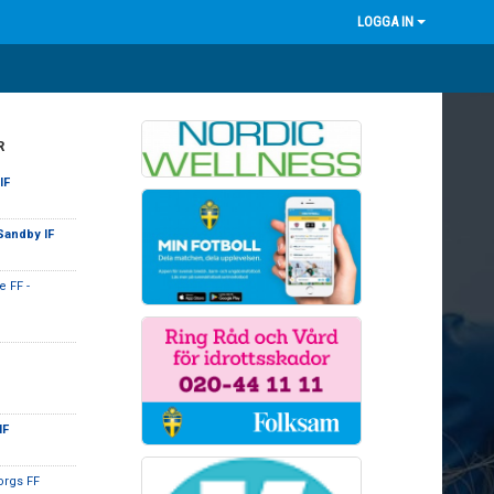
LOGGA IN
R
IF
Sandby IF
 FF -
IF
orgs FF