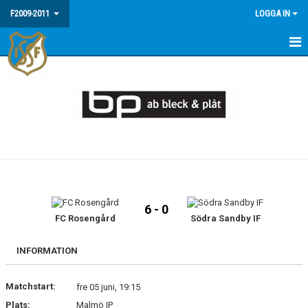
F2009-2011
LOGGA IN
HEM
NYHETER
MEDLEMSINFO / FAQ
KALENDER
MATCHER
6 - 0
BILDGALLERI
FC Rosengård
Södra Sandby IF
INFORMATION
Matchstart:
fre 05 juni, 19:15
Plats:
Malmö IP