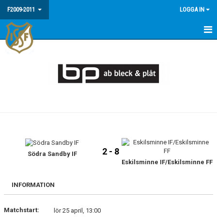
F2009-2011
LOGGA IN
HEM
NYHETER
MEDLEMSINFO / FAQ
KALENDER
MATCHER
2 - 8
BILDGALLERI
Södra Sandby IF
Eskilsminne IF/Eskilsminne FF
INFORMATION
Matchstart:
lör 25 april, 13:00