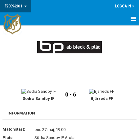
F2009-2011
LOGGA IN
HEM
NYHETER
MEDLEMSINFO / FAQ
KALENDER
MATCHER
0 - 6
BILDGALLERI
Södra Sandby IF
Bjärreds FF
INFORMATION
Matchstart:
ons 27 maj, 19:00
Plats:
Södra Sandby IP A-plan