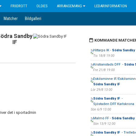
FRIIDROTT
OLDIES
ARRANGEMANG
LEDARINFORMATION
Matcher
Bildgalleri
Södra Sandby
KOMMANDE MATCHE
IF
Hittarps IK -
Södra Sandby 
Tis 18/8 19:00
Kristianstads DFF -
Södra 
Fre 21/8 19:00
Eskilsminne IF/Eskilsminne
Södra Sandby IF
Lör 29/8 13:00
Södra Sandby IF
-
Sjöstaden DFF Karlskrona
Sön 6/9 13:00
river det i sportadmin
Malmö FF -
Södra Sandby 
Sön 13/9 12:00
Södra Sandby IF
- Trelleb