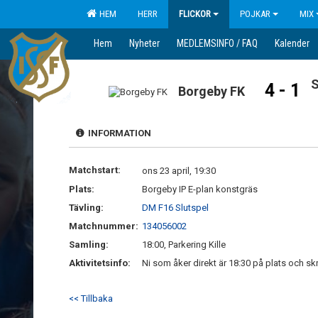
HEM
HERR
FLICKOR
POJKAR
MIX
Hem
Nyheter
MEDLEMSINFO / FAQ
Kalender
4 - 1
Borgeby FK
INFORMATION
Matchstart:
ons 23 april, 19:30
Plats:
Borgeby IP E-plan konstgräs
Tävling:
DM F16 Slutspel
Matchnummer:
134056002
Samling:
18:00, Parkering Kille
Aktivitetsinfo:
Ni som åker direkt är 18:30 på plats och sk
<< Tillbaka