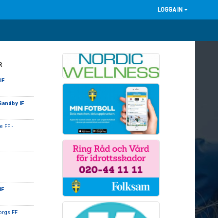
LOGGA IN
R
IF
Sandby IF
 FF -
IF
orgs FF