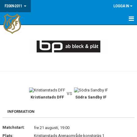
F2009-2011
LOGGA IN
HEM
NYHETER
MEDLEMSINFO / FAQ
KALENDER
MATCHER
vs
BILDGALLERI
Kristianstads DFF
Södra Sandby IF
INFORMATION
Matchstart:
fre 21 augusti, 19:00
Plats:
Kristianstads Arenaområde konstgräs 1