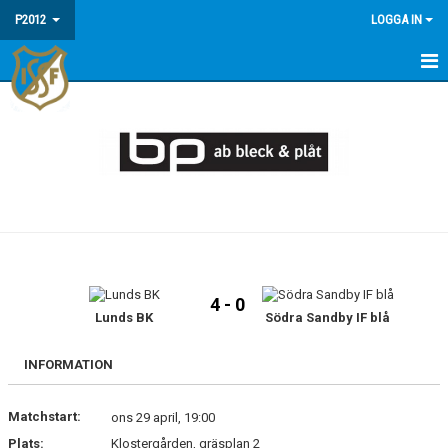
P2012
LOGGA IN
HEM
NYHETER
KALENDER
FAQ - INFORMATION OM P2012/13
MATCHER
4 - 0
TRUPPEN
Lunds BK
Södra Sandby IF blå
INFORMATION
Matchstart:
ons 29 april, 19:00
Plats:
Klostergården, gräsplan 2