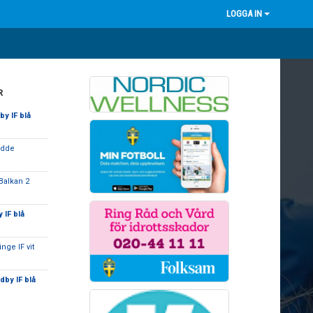
LOGGA IN
R
y IF blå
Lödde
Balkan 2
 IF blå
nge IF vit
by IF blå