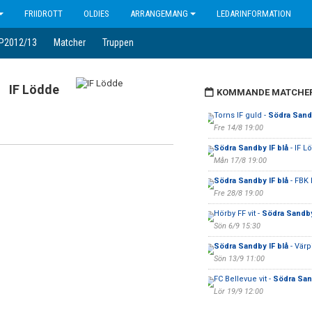
FRIIDROTT
OLDIES
ARRANGEMANG
LEDARINFORMATION
 P2012/13
Matcher
Truppen
IF Lödde
KOMMANDE MATCHE
Torns IF guld -
Södra Sandb
Fre 14/8 19:00
Södra Sandby IF blå
- IF 
Mån 17/8 19:00
Södra Sandby IF blå
- FBK 
Fre 28/8 19:00
Hörby FF vit -
Södra Sandby
Sön 6/9 15:30
Södra Sandby IF blå
- Värpi
Sön 13/9 11:00
FC Bellevue vit -
Södra Sand
Lör 19/9 12:00