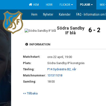
HEM
HERR
FLICKOR
POJKAR
MIX
Hem
Nyheter
Kalender
FAQ - Information om
Södra Sandby
6 - 2
IF blå
INFORMATION
Matchstart:
ons 22 april, 19:00
Plats:
Södra Sandby IP konstgräs
Tävling:
P14 Sydvästra B2, vår
Matchnummer:
131311018
Samling:
18:00
<< Tillbaka