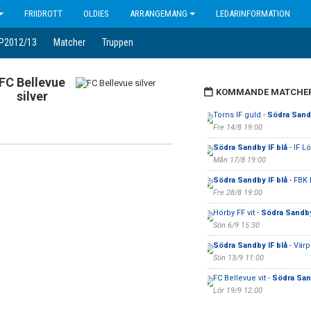
FRIIDROTT
OLDIES
ARRANGEMANG
LEDARINFORMATION
 P2012/13
Matcher
Truppen
FC Bellevue
KOMMANDE MATCHE
silver
Torns IF guld -
Södra Sandb
Fre 14/8 19:00
Södra Sandby IF blå
- IF 
Mån 17/8 19:00
Södra Sandby IF blå
- FBK 
Fre 28/8 19:00
Hörby FF vit -
Södra Sandby
Sön 6/9 15:30
Södra Sandby IF blå
- Värpi
Sön 13/9 11:00
FC Bellevue vit -
Södra Sand
Lör 19/9 12:00