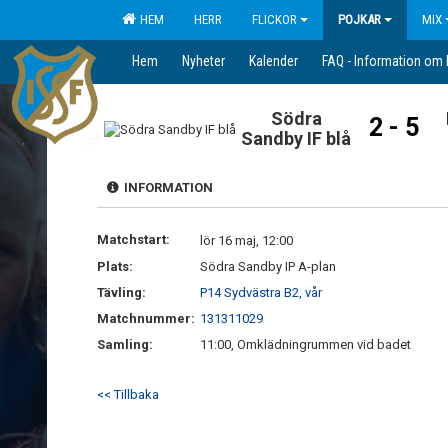
HEM
HERR
FLICKOR
POJKAR
MIX
Hem
Nyheter
Kalender
FAQ - Information om
Södra
2 - 5
Sandby IF blå
INFORMATION
Matchstart:
lör 16 maj, 12:00
Plats:
Södra Sandby IP A-plan
Tävling:
P14 Sydvästra B2, vår
Matchnummer:
131311029
Samling:
11:00, Omklädningrummen vid badet
<< Tillbaka