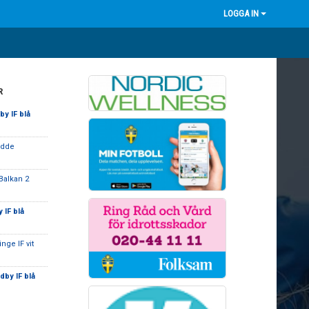
LOGGA IN
R
y IF blå
Lödde
Balkan 2
 IF blå
nge IF vit
by IF blå