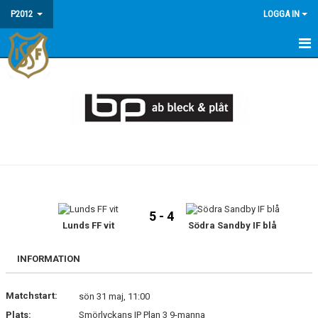
P2012
LOGGA IN
HEM
NYHETER
KALENDER
FAQ - INFORMATION OM P2012/13
MATCHER
5 - 4
TRUPPEN
Lunds FF vit
Södra Sandby IF blå
INFORMATION
Matchstart:
sön 31 maj, 11:00
Plats:
Smörlyckans IP Plan 3 9-manna