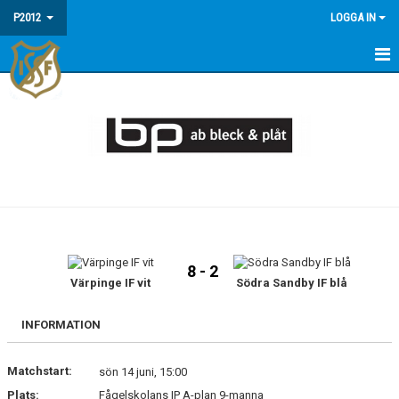
P2012
LOGGA IN
HEM
NYHETER
KALENDER
FAQ - INFORMATION OM P2012/13
MATCHER
8 - 2
TRUPPEN
Värpinge IF vit
Södra Sandby IF blå
INFORMATION
Matchstart:
sön 14 juni, 15:00
Plats:
Fågelskolans IP A-plan 9-manna