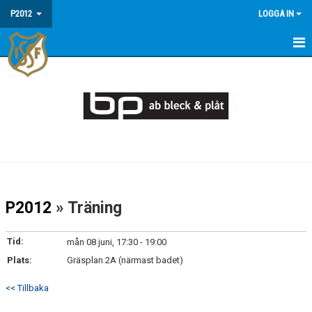
P2012
LOGGA IN
HEM
NYHETER
KALENDER
FAQ - INFORMATION OM P2012/13
MATCHER
P2012
» Träning
TRUPPEN
Tid:
mån 08 juni, 17:30 - 19:00
Plats:
Gräsplan 2A (närmast badet)
<< Tillbaka