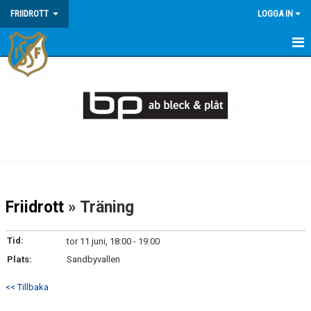
FRIIDROTT
LOGGA IN
HEM
NYHETER
KALENDER
TRUPPEN
BILDGALLERI
Friidrott
» Träning
DOKUMENT
Tid:
tor 11 juni, 18:00 - 19:00
Plats:
Sandbyvallen
<< Tillbaka