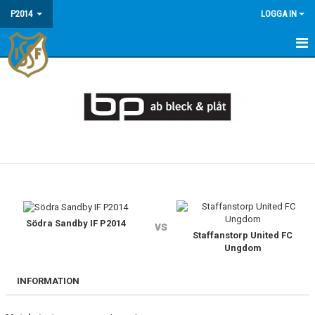
P2014
LOGGA IN
HEM
NYHETER
KALENDER
MATCHER
TRUPPEN
BILDGALLERI
Södra Sandby IF P2014
vs
Staffanstorp United FC
Ungdom
KONTAKT
INFORMATION