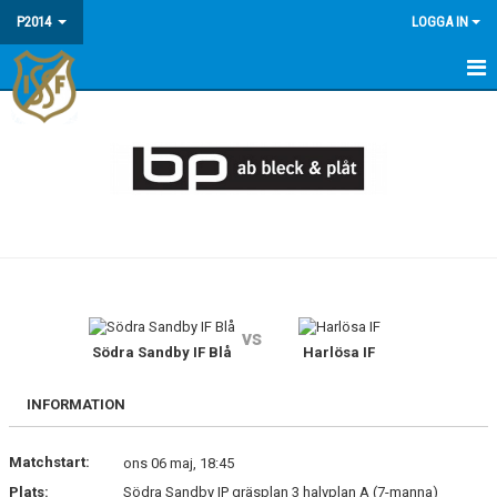
P2014
LOGGA IN
HEM
NYHETER
KALENDER
MATCHER
TRUPPEN
vs
BILDGALLERI
Södra Sandby IF Blå
Harlösa IF
KONTAKT
INFORMATION
Matchstart:
ons 06 maj, 18:45
Plats:
Södra Sandby IP gräsplan 3 halvplan A (7-manna)