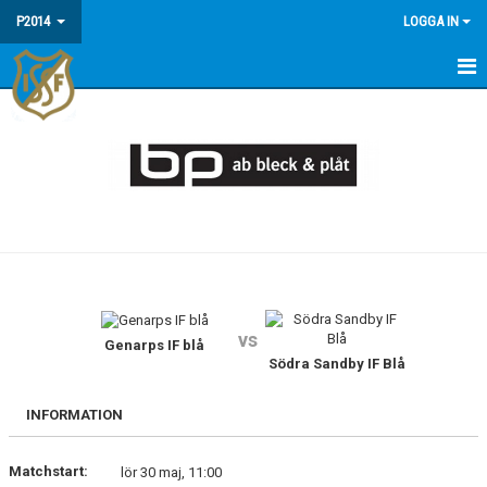
P2014
LOGGA IN
HEM
NYHETER
KALENDER
MATCHER
TRUPPEN
vs
BILDGALLERI
Genarps IF blå
Södra Sandby IF Blå
KONTAKT
INFORMATION
Matchstart:
lör 30 maj, 11:00