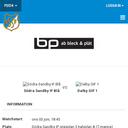
P2014
LOGGA IN
HEM
NYHETER
KALENDER
MATCHER
TRUPPEN
vs
BILDGALLERI
Södra Sandby IF Blå
Dalby GIF 1
KONTAKT
INFORMATION
Matchstart:
ons 03 juni, 18:45
Plats:
Södra Sandby IP gräsplan 3 halvplan A (7-manna)