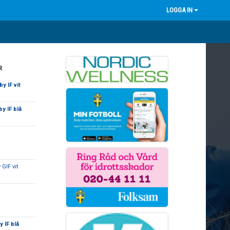
LOGGA IN
R
y IF vit
y IF blå
 GIF vit
 IF blå