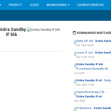
FRIIDROTT
OLDIES
ARRANGEMANG
LEDARINFORMATION
ödra Sandby
KOMMANDE MATCHE
IF blå
Dalby GIF blå -
Södra Sandb
Fre 14/8 18:00
Linero IF röd -
Södra Sandb
Sön 16/8 10:00
Södra Sandby IF blå
-
IF Limhamn Bunkeflo B5
Lör 22/8
Södra Sandby IF vit
- Dalby
Sön 23/8 11:00
Ospecificerat lag (12) -
Södra Sandby IF vit
Sön 30/8
FC Bellevue -
Södra Sandby