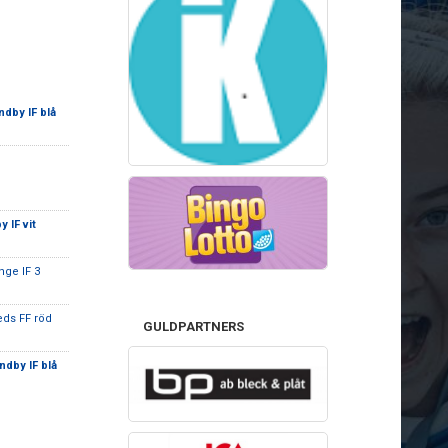
dby IF blå
 IF vit
inge IF 3
eds FF röd
GULDPARTNERS
ndby IF blå