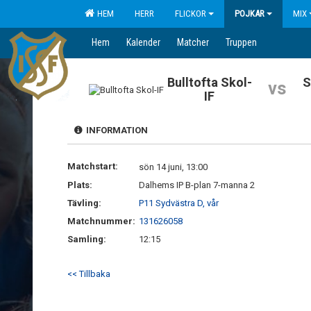
HEM
HERR
FLICKOR
POJKAR
MIX
Hem
Kalender
Matcher
Truppen
Bulltofta Skol-
S
vs
IF
INFORMATION
Matchstart:
sön 14 juni, 13:00
Plats:
Dalhems IP B-plan 7-manna 2
Tävling:
P11 Sydvästra D, vår
Matchnummer:
131626058
Samling:
12:15
<< Tillbaka