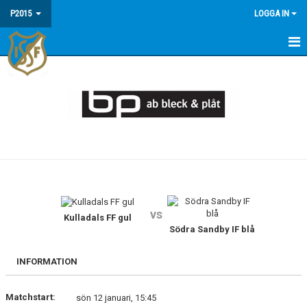
P2015
LOGGA IN
HEM
KALENDER
MATCHER
TRUPPEN
vs
Kulladals FF gul
Södra Sandby IF blå
INFORMATION
Matchstart:
sön 12 januari, 15:45