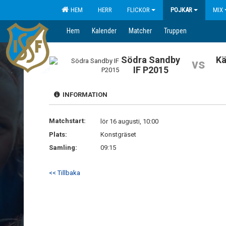
HEM
HERR
FLICKOR
POJKAR
MIX
Hem
Kalender
Matcher
Truppen
Södra Sandby
Kä
vs
IF P2015
INFORMATION
Matchstart:
lör 16 augusti, 10:00
Plats:
Konstgräset
Samling:
09:15
<< Tillbaka