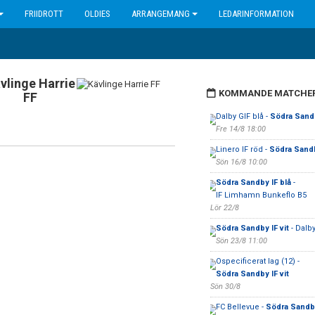
FRIIDROTT
OLDIES
ARRANGEMANG
LEDARINFORMATION
vlinge Harrie
KOMMANDE MATCHE
FF
Dalby GIF blå -
Södra Sandb
Fre 14/8 18:00
Linero IF röd -
Södra Sandb
Sön 16/8 10:00
Södra Sandby IF blå
-
IF Limhamn Bunkeflo B5
Lör 22/8
Södra Sandby IF vit
- Dalby
Sön 23/8 11:00
Ospecificerat lag (12) -
Södra Sandby IF vit
Sön 30/8
FC Bellevue -
Södra Sandby