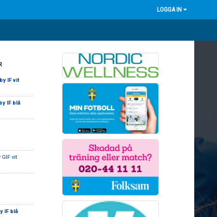
LOGGA IN
R
y IF vit
y IF blå
 GIF vit
 IF blå