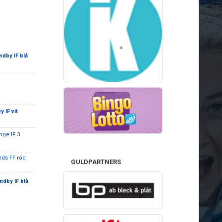
dby IF blå
 IF vit
inge IF 3
eds FF röd
GULDPARTNERS
ndby IF blå