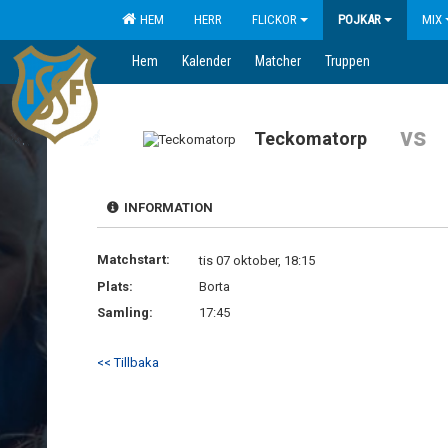
HEM
HERR
FLICKOR
POJKAR
MIX
Hem
Kalender
Matcher
Truppen
vs
Teckomatorp
INFORMATION
Matchstart:
tis 07 oktober, 18:15
Plats:
Borta
Samling:
17:45
<< Tillbaka