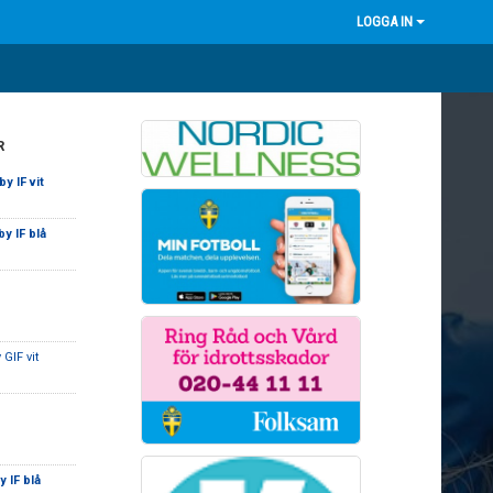
LOGGA IN
R
y IF vit
y IF blå
 GIF vit
 IF blå