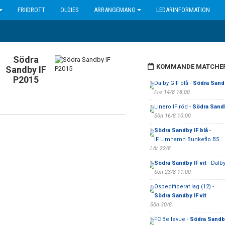
FRIIDROTT
OLDIES
ARRANGEMANG
LEDARINFORMATION
Södra
KOMMANDE MATCHE
Sandby IF
P2015
Dalby GIF blå -
Södra Sandb
Fre 14/8 18:00
Linero IF röd -
Södra Sandb
Sön 16/8 10:00
Södra Sandby IF blå
-
IF Limhamn Bunkeflo B5
Lör 22/8
Södra Sandby IF vit
- Dalby
Sön 23/8 11:00
Ospecificerat lag (12) -
Södra Sandby IF vit
Sön 30/8
FC Bellevue -
Södra Sandby