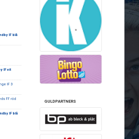
dby IF blå
 IF vit
inge IF 3
eds FF röd
GULDPARTNERS
ndby IF blå