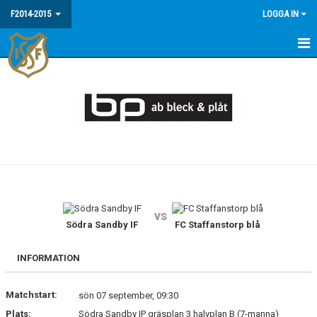
F2014-2015
LOGGA IN
HEM
NYHETER
KALENDER
MATCHER
TRUPPEN
vs
BILDGALLERI
Södra Sandby IF
FC Staffanstorp blå
DOKUMENT
INFORMATION
Matchstart:
sön 07 september, 09:30
Plats:
Södra Sandby IP gräsplan 3 halvplan B (7-manna)