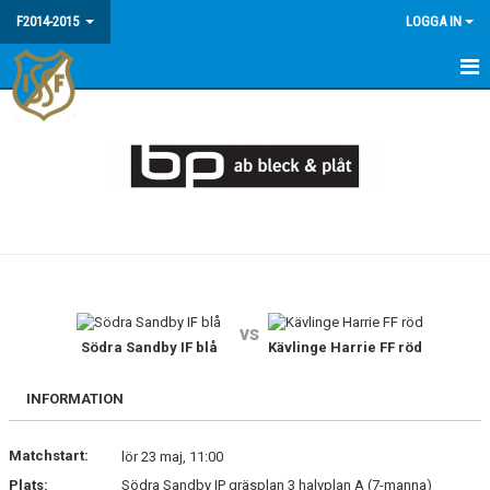
F2014-2015
LOGGA IN
HEM
NYHETER
KALENDER
MATCHER
TRUPPEN
vs
BILDGALLERI
Södra Sandby IF blå
Kävlinge Harrie FF röd
DOKUMENT
INFORMATION
Matchstart:
lör 23 maj, 11:00
Plats:
Södra Sandby IP gräsplan 3 halvplan A (7-manna)