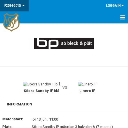
F2014-2015
LOGGA IN
HEM
NYHETER
KALENDER
MATCHER
TRUPPEN
vs
BILDGALLERI
Södra Sandby IF blå
Linero IF
DOKUMENT
INFORMATION
Matchstart:
lör 13 juni, 11:00
Plats:
Södra Sandby IP gräsplan 3 halvplan A (7-manna)