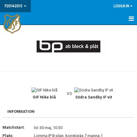
F2014-2015
LOGGA IN
HEM
NYHETER
KALENDER
MATCHER
TRUPPEN
vs
BILDGALLERI
GIF Nike blå
Södra Sandby IF vit
DOKUMENT
INFORMATION
Matchstart:
lör 30 maj, 10:30
Plats:
Lomma IP B-plan, konstgräs 7-manna 1