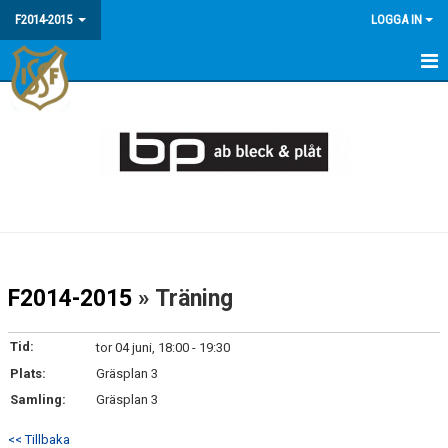
F2014-2015
LOGGA IN
HEM
NYHETER
KALENDER
MATCHER
TRUPPEN
F2014-2015
» Träning
BILDGALLERI
Tid:
tor 04 juni, 18:00 - 19:30
DOKUMENT
Plats:
Gräsplan 3
Samling:
Gräsplan 3
<< Tillbaka