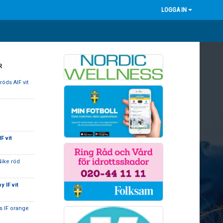
LOGGA IN
R
öds AIF vit
F vit
Nike röd
 IF vit
s IF orange