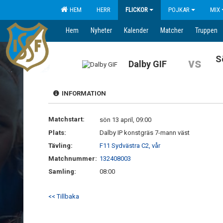
HEM
HERR
FLICKOR
POJKAR
MIX
Hem
Nyheter
Kalender
Matcher
Truppen
S
vs
Dalby GIF
INFORMATION
Matchstart:
sön 13 april, 09:00
Plats:
Dalby IP konstgräs 7-mann väst
Tävling:
F11 Sydvästra C2, vår
Matchnummer:
132408003
Samling:
08:00
<< Tillbaka