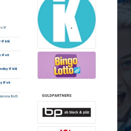
ro IF
IF blå
IF vit
ndby IF blå
 IF vit
GULDPARTNERS
skrona BoIS