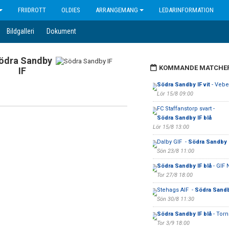
FRIIDROTT
OLDIES
ARRANGEMANG
LEDARINFORMATION
Bildgalleri
Dokument
ödra Sandby
KOMMANDE MATCHE
IF
Södra Sandby IF vit
- Veber
Lör 15/8 09:00
FC Staffanstorp svart -
Södra Sandby IF blå
Lör 15/8 13:00
Dalby GIF -
Södra Sandby I
Sön 23/8 11:00
Södra Sandby IF blå
- GIF 
Tor 27/8 18:00
Stehags AIF -
Södra Sandby
Sön 30/8 11:30
Södra Sandby IF blå
- Torn
Tor 3/9 18:00