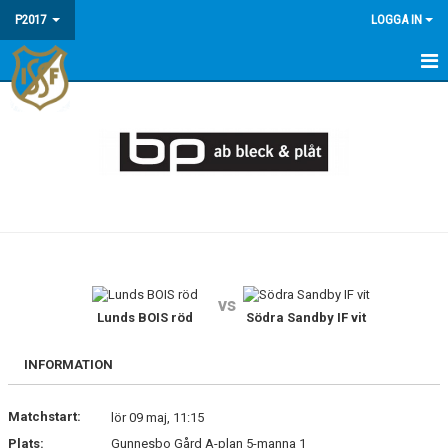
P2017
LOGGA IN
HEM
NYHETER
KALENDER
TRUPPEN
DOKUMENT
vs
BILDGALLERI
Lunds BOIS röd
Södra Sandby IF vit
KONTAKT
INFORMATION
Matchstart:
lör 09 maj, 11:15
Plats:
Gunnesbo Gård A-plan 5-manna 1