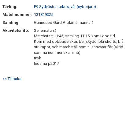
Tävling:
P9 Sydvästra turkos, vår (nybörjare)
Matchnummer:
131819025
Samling:
Gunnesbo Gård A-plan 5-manna 1
Aktivitetsinfo:
Seriematch:)
Matchstart 11:45, samling 11:15. kom i god tid.
Kom med dobbade skor, benskydd, blå shorts, blå
strumpor, och matchställ som ni ansvarar för (alltid
samma nummer ska ni ha)
mvh
ledarna p2017
<< Tillbaka