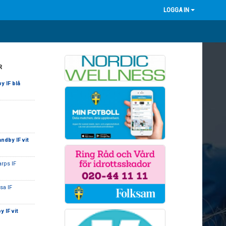
LOGGA IN
R
y IF blå
ndby IF vit
rps IF
sa IF
 IF vit