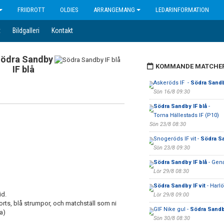
FRIIDROTT
OLDIES
ARRANGEMANG
LEDARINFORMATION
t
Bildgalleri
Kontakt
ödra Sandby
KOMMANDE MATCHE
IF blå
Askeröds IF -
Södra Sandb
Sön 16/8 09:30
Södra Sandby IF blå
-
Torna Hällestads IF (P10)
Sön 23/8 08:30
Snogeröds IF vit -
Södra Sa
Sön 23/8 09:30
Södra Sandby IF blå
- Gena
Lör 29/8 08:30
Södra Sandby IF vit
- Harlö
id.
Lör 29/8 09:00
ts, blå strumpor, och matchställ som ni
GIF Nike gul -
Södra Sandby
a)
Sön 30/8 08:30