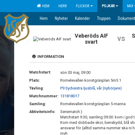
HEM
HERR
FLICKOR
POJKAR
MIX
Hem
Nyheter
Kalender
Truppen
Dokumen
Veberöds AIF
S
vs
svart
INFORMATION
Matchstart:
sön 03 maj, 09:00
Plats:
Romelevallen konstgräsplan 5m5 1
Tävling:
P9 Sydvästra ljusblå, vår (nybörjare)
Matchnummer:
131818017
Samling:
Romelevallen konstgräsplan 5-manna
Aktivitetsinfo:
Seriematch:)
Matchstart 9:30, samling 09:00. kom i god t
Kom med dobbade skor, benskydd, blå shor
ansvarar för (alltid samma nummer ska ni h
mvh