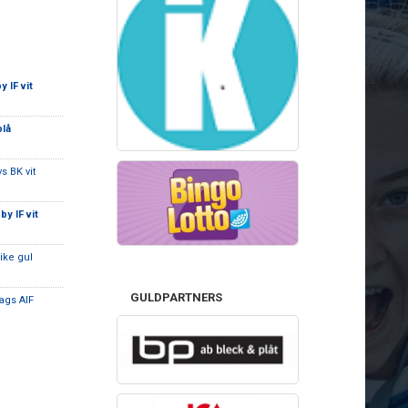
 IF vit
blå
s BK vit
y IF vit
ike gul
GULDPARTNERS
ags AIF