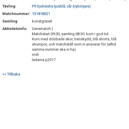
Tävling:
P9 Sydvästra ljusblå, vår (nybörjare)
Matchnummer:
131818021
Samling:
konstgräset
Aktivitetsinfo:
Seriematch:)
Matchstart 09:00, samling 08:30. kom i god tid.
Kom med dobbade skor, benskydd, blå shorts, blå
strumpor, och matchställ som ni ansvarar för (alltid
samma nummer ska ni ha)
mvh
ledarna p2017
<< Tillbaka