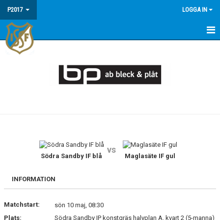
P2017
LOGGA IN
HEM
NYHETER
KALENDER
TRUPPEN
DOKUMENT
vs
BILDGALLERI
Södra Sandby IF blå
Maglasäte IF gul
KONTAKT
INFORMATION
Matchstart:
sön 10 maj, 08:30
Plats:
Södra Sandby IP konstgräs halvplan A, kvart 2 (5-manna)