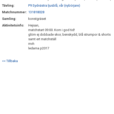
Tävling:
P9 Sydvästra ljusblå, vår (nybörjare)
Matchnummer:
131818028
Samling:
konstgräset
Aktivitetsinfo:
Hejsan,
matchstart 09:00. Kom i god tid!
glöm ej dobbade skor, benskydd, blå strumpor & shorts
samt ert matchställ
mvh
ledarna p2017
<< Tillbaka