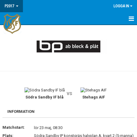
P2017
LOGGA IN
HEM
NYHETER
KALENDER
TRUPPEN
DOKUMENT
vs
BILDGALLERI
Södra Sandby IF blå
Stehags AIF
KONTAKT
INFORMATION
Matchstart:
lör 23 maj, 08:30
Plats:
Södra Sandby IP konstgräs halvplan A, kvart 2 (5-manna)