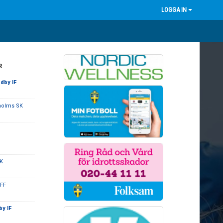
LOGGA IN
R
dby IF
holms SK
BK
sFF
y IF