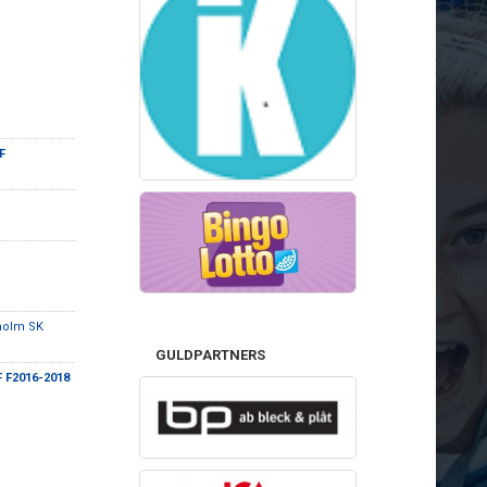
F
holm SK
GULDPARTNERS
F F2016-2018