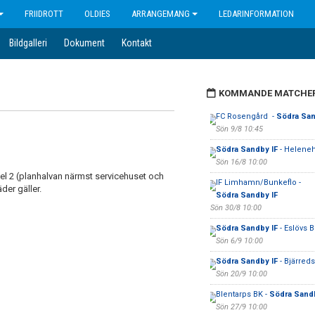
FRIIDROTT
OLDIES
ARRANGEMANG
LEDARINFORMATION
Bildgalleri
Dokument
Kontakt
KOMMANDE MATCHE
FC Rosengård -
Södra San
Sön 9/8 10:45
Södra Sandby IF
- Helene
Sön 16/8 10:00
del 2 (planhalvan närmst servicehuset och
IF Limhamn/Bunkeflo -
der gäller.
Södra Sandby IF
Sön 30/8 10:00
Södra Sandby IF
- Eslövs 
Sön 6/9 10:00
Södra Sandby IF
- Bjärred
Sön 20/9 10:00
Blentarps BK -
Södra Sandb
Sön 27/9 10:00