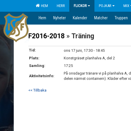
HEM
HERR
FLICKOR
POJKAR
MIX
Hem
Nyheter
Kalender
Matcher
Truppen
F2016-2018
» Träning
Tid:
ons 17 juni, 17:30 - 18:45
Plats:
Konstgräset planhalva A, del 2
Samling:
17:25
På onsdagar tränare vi på planhalva A, 
Aktivitetsinfo:
delen närmst containern). Kläder efter vä
<< Tillbaka