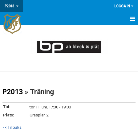
P2013
LOGGA IN
HEM
NYHETER
DOKUMENT
BILDGALLERI
KALENDER
P2013
» Träning
MATCHER
Tid:
tor 11 juni, 17:30 - 19:00
TRUPPEN
Plats:
Gräsplan 2
<< Tillbaka