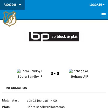
P2009-2011
LOGGA IN
HEM
NYHETER
KALENDER
MATCHER
TRUPPEN
3 - 0
BILDGALLERI
Södra Sandby IF
Stehags AIF
DOKUMENT
INFORMATION
KONTAKT
Matchstart:
sön 22 februari, 14:00
Plats:
Södra Sandby IP konstgräs